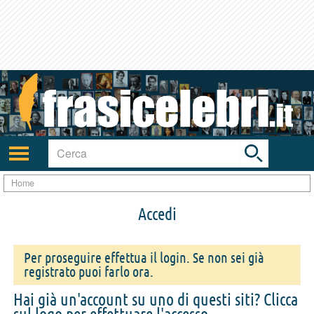
Toggle
search
bar
Attiva/disattiva
navigazione
Home
Accedi
Per proseguire effettua il login. Se non sei già
registrato puoi farlo ora.
Hai già un'account su uno di questi siti? Clicca