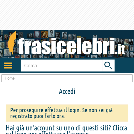
Toggle
search
bar
Attiva/disattiva
navigazione
Home
Accedi
Per proseguire effettua il login. Se non sei già
registrato puoi farlo ora.
Hai già un'account su uno di questi siti? Clicca