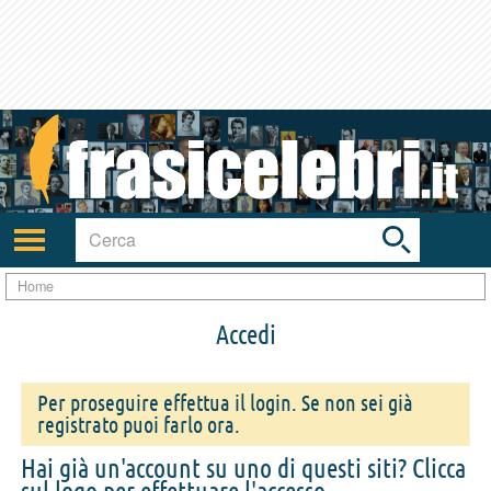
Toggle
search
bar
Attiva/disattiva
navigazione
Home
Accedi
Per proseguire effettua il login. Se non sei già
registrato puoi farlo ora.
Hai già un'account su uno di questi siti? Clicca