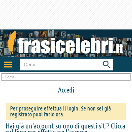
Toggle
search
bar
Attiva/disattiva
navigazione
Home
Accedi
Per proseguire effettua il login. Se non sei già
registrato puoi farlo ora.
Hai già un'account su uno di questi siti? Clicca