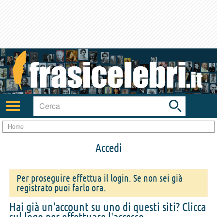
Toggle
search
bar
Attiva/disattiva
navigazione
Home
Accedi
Per proseguire effettua il login. Se non sei già
registrato puoi farlo ora.
Hai già un'account su uno di questi siti? Clicca