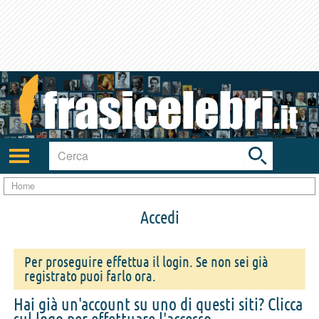
Toggle
search
bar
Attiva/disattiva
navigazione
Home
Accedi
Per proseguire effettua il login. Se non sei già
registrato puoi farlo ora.
Hai già un'account su uno di questi siti? Clicca