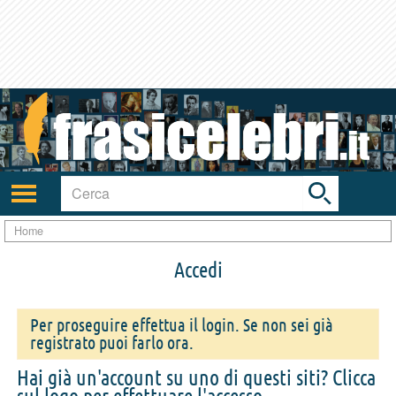
Toggle
search
bar
Attiva/disattiva
navigazione
Home
Accedi
Per proseguire effettua il login. Se non sei già
registrato puoi farlo ora.
Hai già un'account su uno di questi siti? Clicca