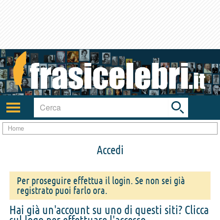
Toggle
search
bar
Attiva/disattiva
navigazione
Home
Accedi
Per proseguire effettua il login. Se non sei già
registrato puoi farlo ora.
Hai già un'account su uno di questi siti? Clicca