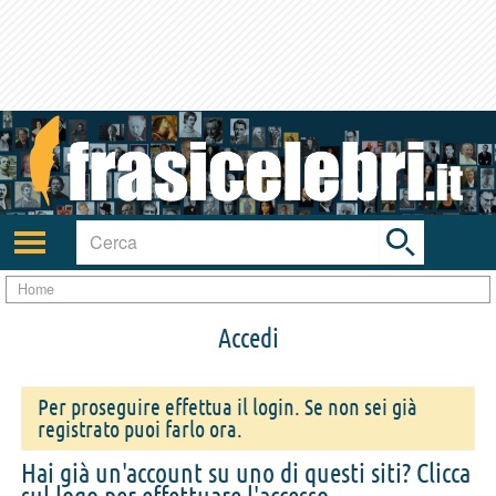
Toggle
search
bar
Attiva/disattiva
navigazione
Home
Accedi
Per proseguire effettua il login. Se non sei già
registrato puoi farlo ora.
Hai già un'account su uno di questi siti? Clicca