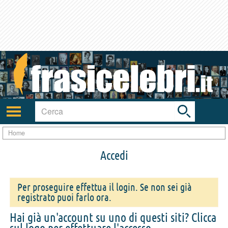
Toggle
search
bar
Attiva/disattiva
navigazione
Home
Accedi
Per proseguire effettua il login. Se non sei già
registrato puoi farlo ora.
Hai già un'account su uno di questi siti? Clicca