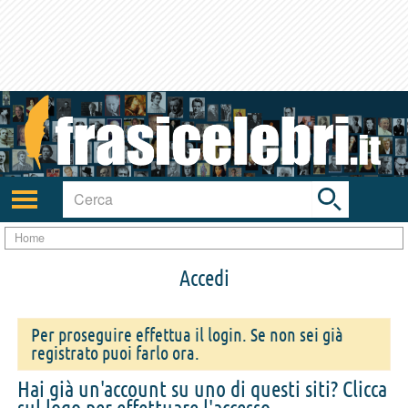
Toggle
search
bar
Attiva/disattiva
navigazione
Home
Accedi
Per proseguire effettua il login. Se non sei già
registrato puoi farlo ora.
Hai già un'account su uno di questi siti? Clicca