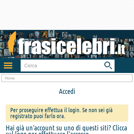
Toggle
search
bar
Attiva/disattiva
navigazione
Home
Accedi
Per proseguire effettua il login. Se non sei già
registrato puoi farlo ora.
Hai già un'account su uno di questi siti? Clicca