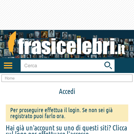
Toggle
search
bar
Attiva/disattiva
navigazione
Home
Accedi
Per proseguire effettua il login. Se non sei già
registrato puoi farlo ora.
Hai già un'account su uno di questi siti? Clicca