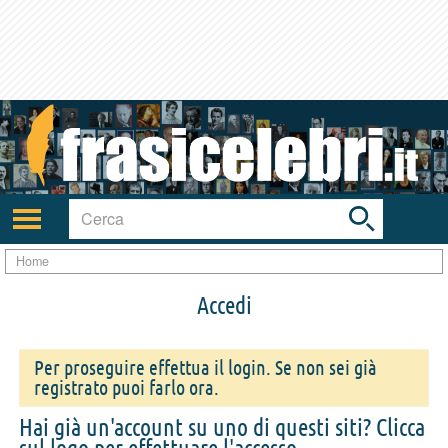
Toggle
search
bar
Attiva/disattiva
navigazione
Home
Accedi
Per proseguire effettua il login. Se non sei già
registrato puoi farlo ora.
Hai già un'account su uno di questi siti? Clicca