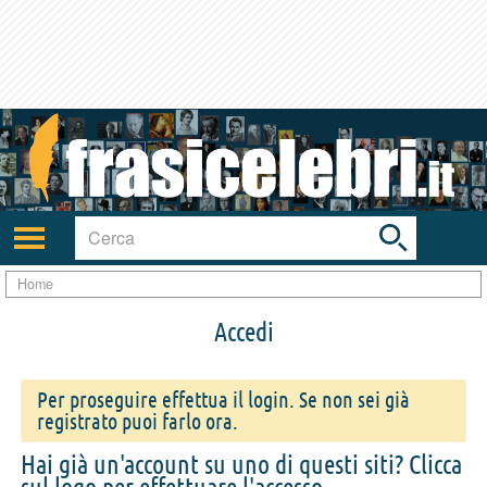
Toggle
search
bar
Attiva/disattiva
navigazione
Home
Accedi
Per proseguire effettua il login. Se non sei già
registrato puoi farlo ora.
Hai già un'account su uno di questi siti? Clicca