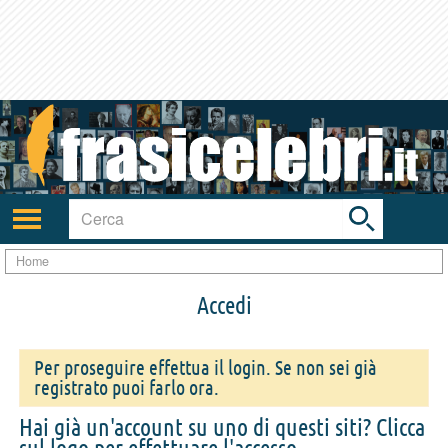
Toggle
search
bar
Attiva/disattiva
navigazione
Home
Accedi
Per proseguire effettua il login. Se non sei già
registrato puoi farlo ora.
Hai già un'account su uno di questi siti? Clicca