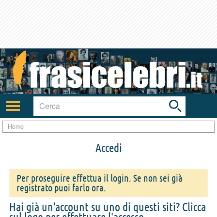
Toggle
search
bar
Attiva/disattiva
navigazione
Home
Accedi
Per proseguire effettua il login. Se non sei già
registrato puoi farlo ora.
Hai già un'account su uno di questi siti? Clicca