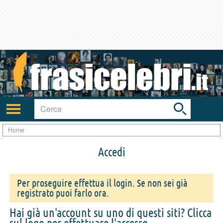
Toggle
search
bar
Attiva/disattiva
navigazione
Home
Accedi
Per proseguire effettua il login. Se non sei già
registrato puoi farlo ora.
Hai già un'account su uno di questi siti? Clicca