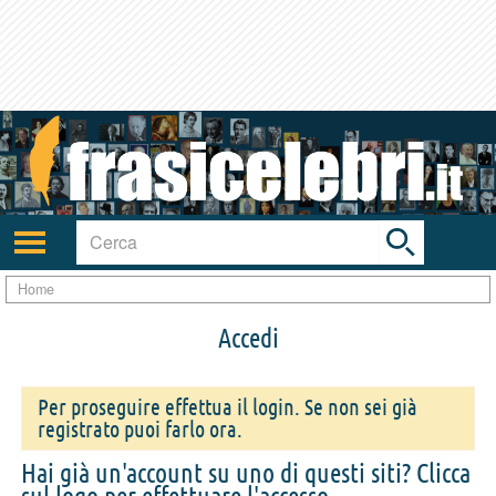
Toggle
search
bar
Attiva/disattiva
navigazione
Home
Accedi
Per proseguire effettua il login. Se non sei già
registrato puoi farlo ora.
Hai già un'account su uno di questi siti? Clicca