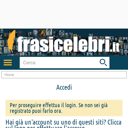
Toggle
search
bar
Attiva/disattiva
navigazione
Home
Accedi
Per proseguire effettua il login. Se non sei già
registrato puoi farlo ora.
Hai già un'account su uno di questi siti? Clicca