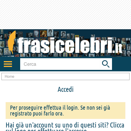
Toggle
search
bar
Attiva/disattiva
navigazione
Home
Accedi
Per proseguire effettua il login. Se non sei già
registrato puoi farlo ora.
Hai già un'account su uno di questi siti? Clicca