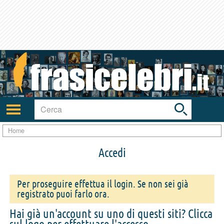
Toggle
search
bar
Attiva/disattiva
navigazione
Home
Accedi
Per proseguire effettua il login. Se non sei già
registrato puoi farlo ora.
Hai già un'account su uno di questi siti? Clicca