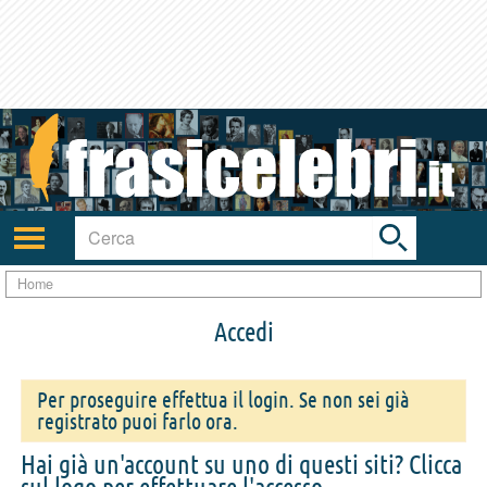
Toggle
search
bar
Attiva/disattiva
navigazione
Home
Accedi
Per proseguire effettua il login. Se non sei già
registrato puoi farlo ora.
Hai già un'account su uno di questi siti? Clicca