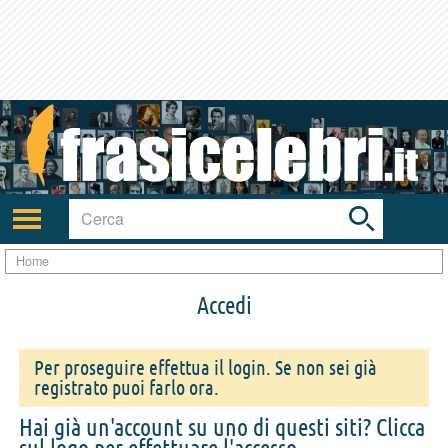
Toggle
search
bar
Attiva/disattiva
navigazione
Home
Accedi
Per proseguire effettua il login. Se non sei già
registrato puoi farlo ora.
Hai già un'account su uno di questi siti? Clicca