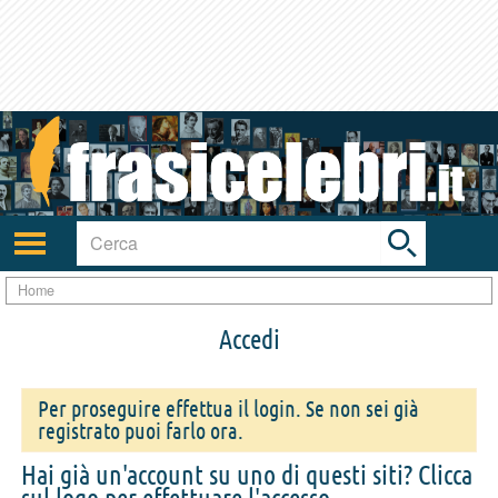
Toggle
search
bar
Attiva/disattiva
navigazione
Home
Accedi
Per proseguire effettua il login. Se non sei già
registrato puoi farlo ora.
Hai già un'account su uno di questi siti? Clicca