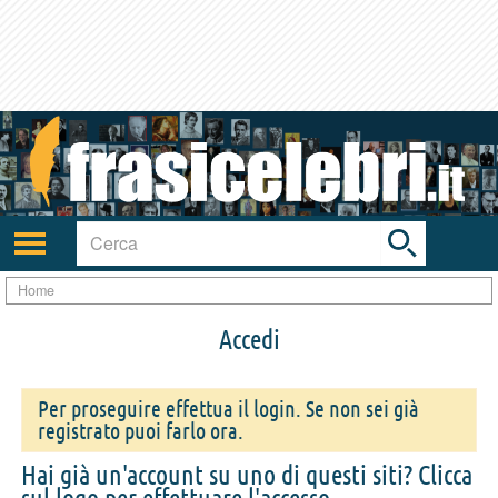
Toggle
search
bar
Attiva/disattiva
navigazione
Home
Accedi
Per proseguire effettua il login. Se non sei già
registrato puoi farlo ora.
Hai già un'account su uno di questi siti? Clicca