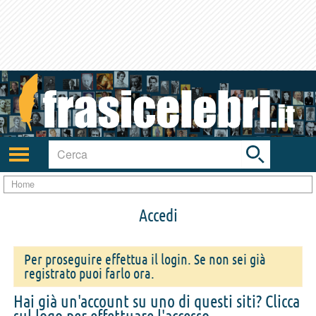
Toggle
search
bar
Attiva/disattiva
navigazione
Home
Accedi
Per proseguire effettua il login. Se non sei già
registrato puoi farlo ora.
Hai già un'account su uno di questi siti? Clicca