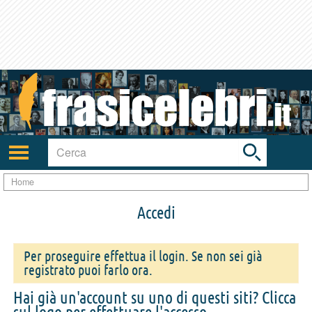
Toggle
search
bar
Attiva/disattiva
navigazione
Home
Accedi
Per proseguire effettua il login. Se non sei già
registrato puoi farlo ora.
Hai già un'account su uno di questi siti? Clicca