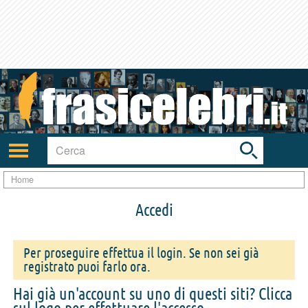
Toggle
search
bar
Attiva/disattiva
navigazione
Home
Accedi
Per proseguire effettua il login. Se non sei già
registrato puoi farlo ora.
Hai già un'account su uno di questi siti? Clicca