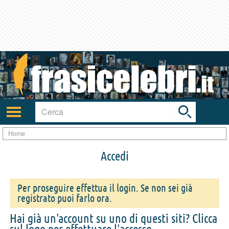
Toggle
search
bar
Attiva/disattiva
navigazione
Home
Accedi
Per proseguire effettua il login. Se non sei già
registrato puoi farlo ora.
Hai già un'account su uno di questi siti? Clicca