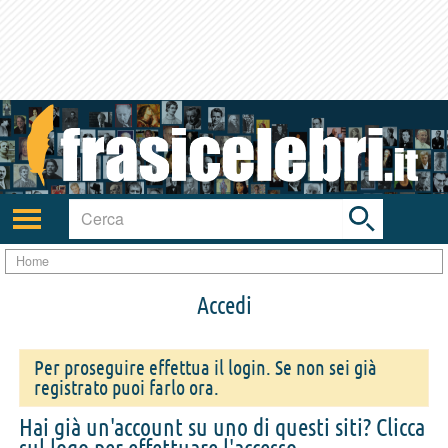
Toggle
search
bar
Attiva/disattiva
navigazione
Home
Accedi
Per proseguire effettua il login. Se non sei già
registrato puoi farlo ora.
Hai già un'account su uno di questi siti? Clicca