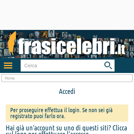
Toggle
search
bar
Attiva/disattiva
navigazione
Home
Accedi
Per proseguire effettua il login. Se non sei già
registrato puoi farlo ora.
Hai già un'account su uno di questi siti? Clicca