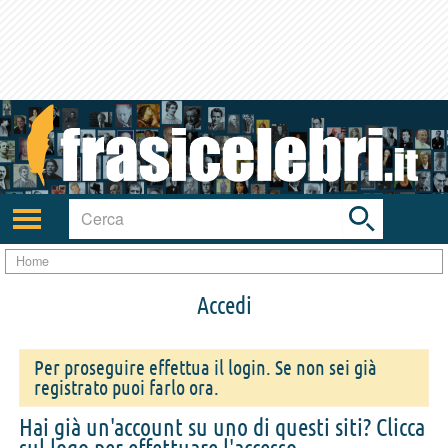
Toggle
search
bar
Attiva/disattiva
navigazione
Home
Accedi
Per proseguire effettua il login. Se non sei già
registrato puoi farlo ora.
Hai già un'account su uno di questi siti? Clicca