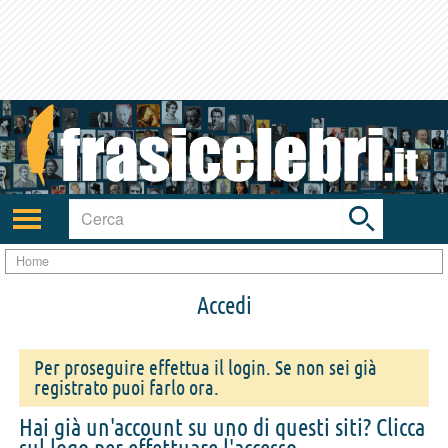
Toggle
search
bar
Attiva/disattiva
navigazione
Home
Accedi
Per proseguire effettua il login. Se non sei già
registrato puoi farlo ora.
Hai già un'account su uno di questi siti? Clicca