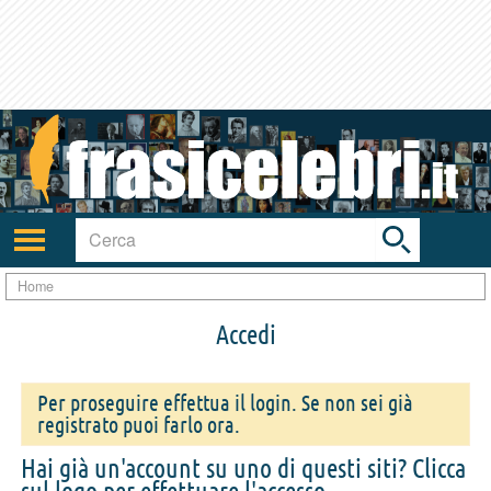
Toggle
search
bar
Attiva/disattiva
navigazione
Home
Accedi
Per proseguire effettua il login. Se non sei già
registrato puoi farlo ora.
Hai già un'account su uno di questi siti? Clicca