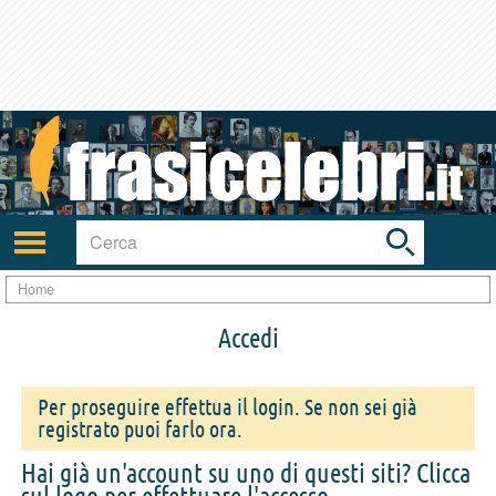
Toggle
search
bar
Attiva/disattiva
navigazione
Home
Accedi
Per proseguire effettua il login. Se non sei già
registrato puoi farlo ora.
Hai già un'account su uno di questi siti? Clicca