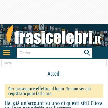
Toggle
search
bar
Attiva/disattiva
navigazione
Home
Accedi
Per proseguire effettua il login. Se non sei già
registrato puoi farlo ora.
Hai già un'account su uno di questi siti? Clicca