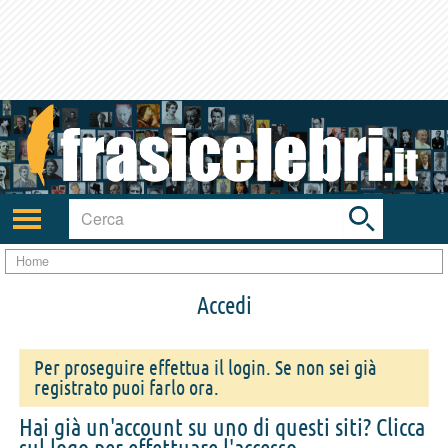
Toggle
search
bar
Attiva/disattiva
navigazione
Home
Accedi
Per proseguire effettua il login. Se non sei già
registrato puoi farlo ora.
Hai già un'account su uno di questi siti? Clicca