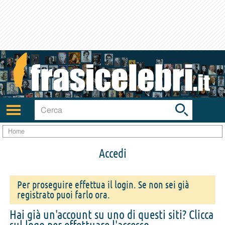
Toggle
search
bar
Attiva/disattiva
navigazione
Home
Accedi
Per proseguire effettua il login. Se non sei già
registrato puoi farlo ora.
Hai già un'account su uno di questi siti? Clicca