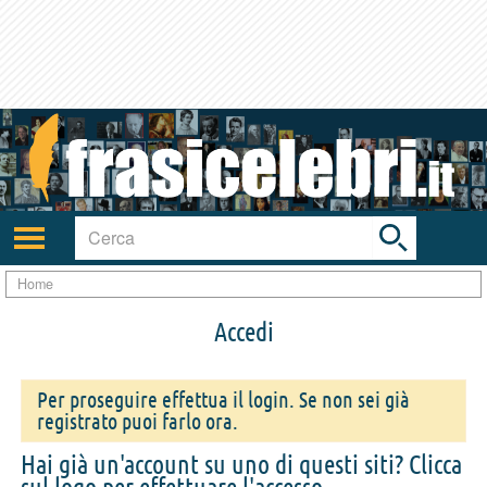
Toggle
search
bar
Attiva/disattiva
navigazione
Home
Accedi
Per proseguire effettua il login. Se non sei già
registrato puoi farlo ora.
Hai già un'account su uno di questi siti? Clicca