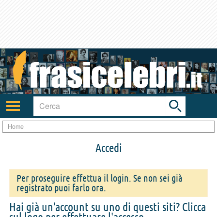
Toggle
search
bar
Attiva/disattiva
navigazione
Home
Accedi
Per proseguire effettua il login. Se non sei già
registrato puoi farlo ora.
Hai già un'account su uno di questi siti? Clicca