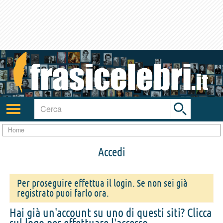
Toggle
search
bar
Attiva/disattiva
navigazione
Home
Accedi
Per proseguire effettua il login. Se non sei già
registrato puoi farlo ora.
Hai già un'account su uno di questi siti? Clicca