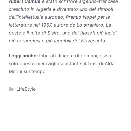
Albert Camus
è stato scrittore algerino-francese
cresciuto in Algeria e diventato uno dei simboli
dell’intellettuale europeo, Premio Nobel per la
letteratura nel 1957, autore de
Lo straniero
,
La
peste
e
Il mito di Sisifo
, uno dei filosofi più lucidi,
più coraggiosi e più leggibili del Novecento.
Leggi anche:
Liberati di ieri e di domani, esiste
solo questo meraviglioso istante: 4 frasi di Alda
Merini sul tempo
Categorie
LifeStyle