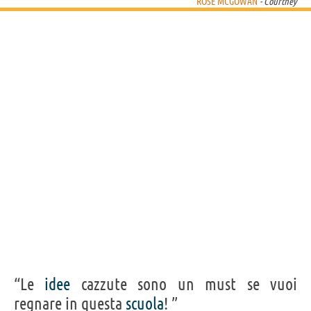
ROSE MCGOWAN
- Courtney
“Le
idee
cazzute sono un must se vuoi
regnare in questa
scuola
! ”