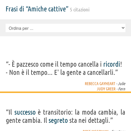
Jeff Conaway, William Katt, P.J. Soles, The Donnas, Marilyn Manson,
Carol Kane, Pam Grier, , Sophia Abu Jamra, Alexandra Adi, Joni Allen,
Frasi di “Amiche cattive”
5 citazioni
Brett Anderson, Marita Black, Billy Butler, Torry Castellano, Claudine
Claudio, Jane Leigh Connelly, Vylette Fagerholm, Maya Ford, Brian
Gattas, Jessica Gaynes, Dan Gerrity, Kall Harrington, Lisa Robin Kelly,
Rick Lindland, Sandy Martin, Tommy McKay, Michael McLafferty,
Allie Moss, Donna Pieroni, Allison Robertson, Ann Russo, Alexis Smart,
Rebecca Street, Rachel Winfree, Jan Linder, Deirdre O'Brien, Jeffrey
Stubblefield, Bob Tennent
“- È pazzesco come il tempo cancella i
ricordi
!
- Non è il tempo... E' la gente a cancellarli.”
REBECCA GAYHEART
- Julie
JUDY GREER
- Fern
“Il
successo
è transitorio: la moda cambia, la
gente cambia. Il
segreto
sta nei dettagli.”