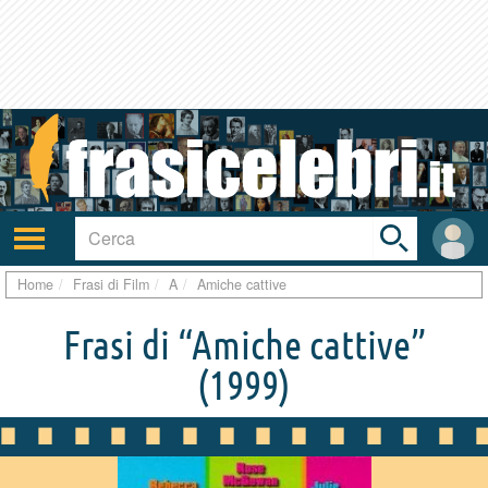
Toggle
search
bar
Attiva/disattiva
User
navigazione
area
Home
Frasi di Film
A
Amiche cattive
Frasi di “Amiche cattive”
(1999)