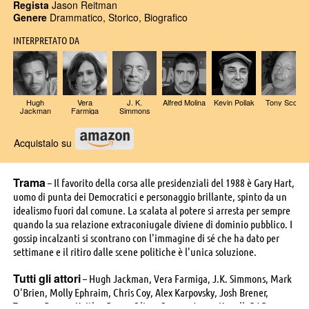
Regista
Jason Reitman
Genere
Drammatico, Storico, Biografico
INTERPRETATO DA
Hugh
Vera
J. K.
Alfred Molina
Kevin Pollak
Tony Scott
Jackman
Farmiga
Simmons
Acquistalo su
Trama
– Il favorito della corsa alle presidenziali del 1988 è Gary Hart,
uomo di punta dei Democratici e personaggio brillante, spinto da un
idealismo fuori dal comune. La scalata al potere si arresta per sempre
quando la sua relazione extraconiugale diviene di dominio pubblico. I
gossip incalzanti si scontrano con l'immagine di sé che ha dato per
settimane e il ritiro dalle scene politiche è l'unica soluzione.
Tutti gli attori
– Hugh Jackman, Vera Farmiga, J.K. Simmons, Mark
O'Brien, Molly Ephraim, Chris Coy, Alex Karpovsky, Josh Brener,
Tommy Dewey, Kaitlyn Dever, Oliver Cooper, Jenna Kanell, RJ Brown,