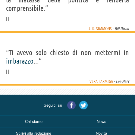
comprensibile.”
J. K. SIMMONS
- Bill Dixon
“Ti avevo solo chiesto di non mettermi in
imbarazzo
...”
VERA FARMIGA
- Lee Hart
Seguici su
Chi siamo
News
Scrivi alla redazione
Novità