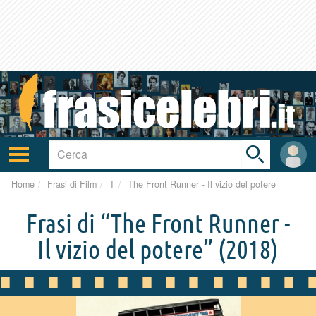
Toggle
search
bar
Attiva/disattiva
User
navigazione
area
Home
Frasi di Film
T
The Front Runner - Il vizio del potere
Frasi di “The Front Runner -
Il vizio del potere”
(2018)