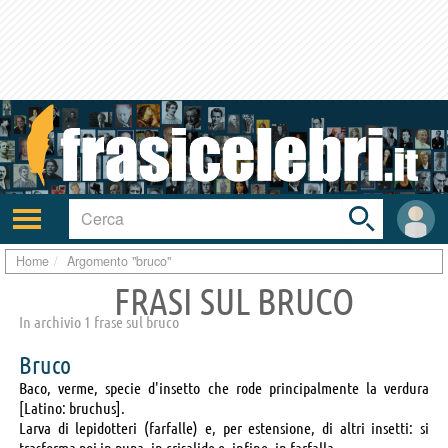
Toggle
search
bar
Attiva/disattiva
User
navigazione
area
Home
Argomento "bruco"
FRASI SUL BRUCO
In archivio 1 frase sul bruco
Bruco
Baco, verme, specie d'insetto che rode principalmente la verdura
[Latino: bruchus].
Larva di lepidotteri (farfalle) e, per estensione, di altri insetti: si
trasforma poi in pupa, in crisalide e, infine, in farfalla.