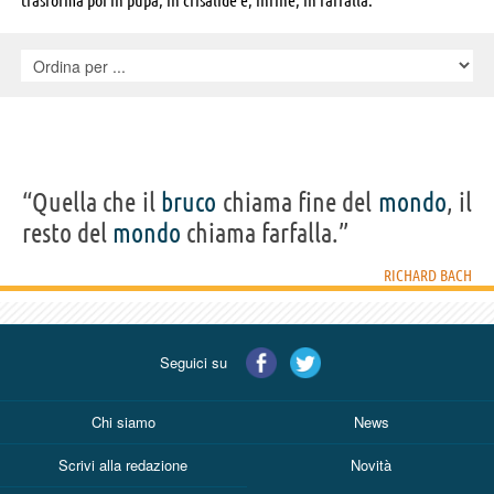
“Quella che il
bruco
chiama fine del
mondo
, il
resto del
mondo
chiama farfalla.”
RICHARD BACH
Seguici su
Chi siamo
News
Scrivi alla redazione
Novità