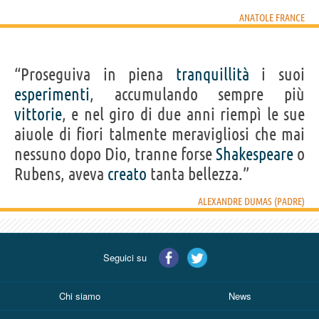
ANATOLE FRANCE
“Proseguiva in piena
tranquillità
i suoi
esperimenti
, accumulando sempre più
vittorie
, e nel giro di due anni riempì le sue
aiuole di fiori talmente meravigliosi che mai
nessuno dopo Dio, tranne forse
Shakespeare
o
Rubens, aveva
creato
tanta bellezza.”
ALEXANDRE DUMAS (PADRE)
Seguici su
Chi siamo
News