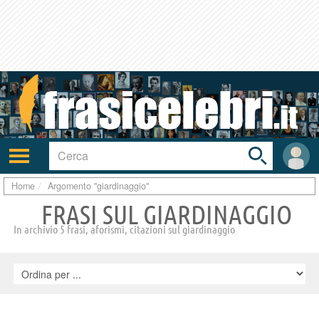
Toggle
search
bar
Attiva/disattiva
User
navigazione
area
Home
Argomento "giardinaggio"
FRASI SUL GIARDINAGGIO
In archivio 5 frasi, aforismi, citazioni sul giardinaggio