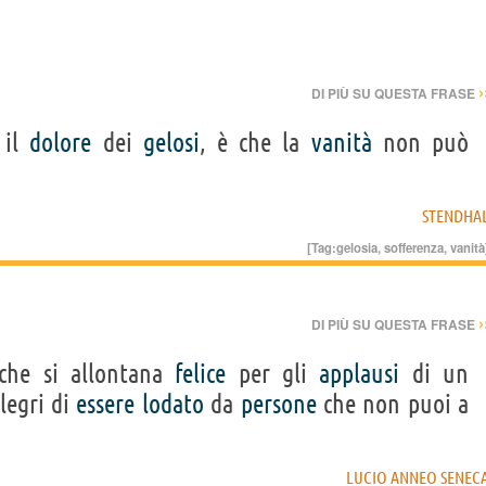
›
DI PIÙ SU QUESTA FRASE
 il
dolore
dei
gelosi
, è che la
vanità
non può
STENDHA
[Tag:
gelosia
,
sofferenza
,
vanità
›
DI PIÙ SU QUESTA FRASE
he si allontana
felice
per gli
applausi
di un
llegri di
essere
lodato
da
persone
che non puoi a
LUCIO ANNEO SENEC