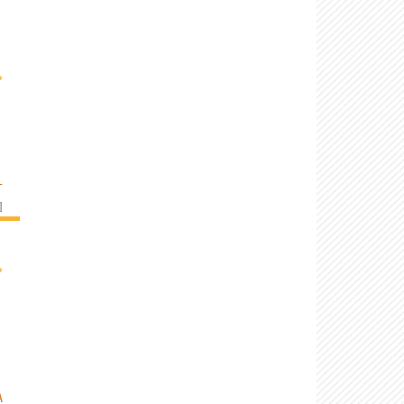
›
L
]
›
A