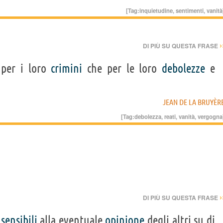
[Tag:
inquietudine
,
sentimenti
,
vanità
›
DI PIÙ SU QUESTA FRASE
per i loro
crimini
che per le loro
debolezze
e
JEAN DE LA BRUYÈR
[Tag:
debolezza
,
reati
,
vanità
,
vergogna
›
DI PIÙ SU QUESTA FRASE
r
sensibili
alla eventuale
opinione
degli altri su di