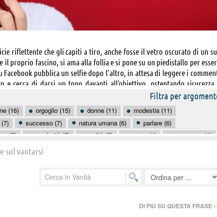
ie riflettente che gli capiti a tiro, anche fosse il vetro oscurato di un s
 il proprio fascino, si ama alla follia e si pone su un piedistallo per esse
u Facebook pubblica un selfie dopo l’altro, in attesa di leggere i commen
o e cerca di darsi un tono davanti all'obiettivo, ostentando sicurezza
e la cura che ripone nel proprio corpo non ha pari: i capelli devono esse
Filtra per argoment
di autoabbronzante, le pieghe attorno agli occhi vanno riempite di botulin
ne (16)
orgoglio (15)
donne (11)
modestia (11)
cciglia esigono l’attenzione dell’estetista. Il vanitoso è superficiale
 (7)
successo (7)
natura umana (6)
parlare (6)
n possa piacere il suo aspetto e nella sua mente nessuno è un suo par
ma (5)
popolarità (5)
umiltà (5)
amore (4)
apparenza (4)
o sono’.
invidia (4)
opinioni (4)
uomini (4)
attori (3)
 e sul vantarsi
debolezza (3)
›
DI PIÙ SU QUESTA FRASE