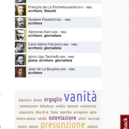
François de La Rochefoucauld
(1613
-
1680)
scrittore
,
filosofo
Gustave Flaubert
(1821
-
1880)
scrittore
Alphonse Karr
(1808
-
1890)
scrittore
,
giornalista
Carlo Maria Franzero
(1892
-
1986)
scrittore
,
giornalista
Iginio Ugo Tarchetti
(1839
-
1869)
poeta
,
scrittore
,
giornalista
Jean de La Bruyère
(1645
-
1696)
scrittore
vanità
›
orgoglio
disprezzo
donne
ammirazione
debolezza
invidia
opinioni
conoscenza
apparenza
idea di sè
fama
superbia
arroganza
agire
ostentazione
natura umana
umiltà
attori
successo
presunzione
M
amore
uomini
adulare