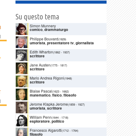
Su questo tema
Simon Munnery
I
comico
,
drammaturgo
]
Philippe Bouvard
(1929)
umorista
,
presentatore tv
,
giornalista
Edith Wharton
(1862
-
1937)
scrittore
›
Jane Austen
(1775
-
1817)
scrittore
Mario Andrea Rigoni
(1948)
scrittore
Blaise Pascal
(1623
-
1662)
T
matematico
,
fisico
,
filosofo
]
Jerome Klapka Jerome
(1859
-
1927)
umorista
,
scrittore
William Penn
(1644
-
1718)
esploratore
,
politico
Francesco Algarotti
(1712
-
1764)
filosofo