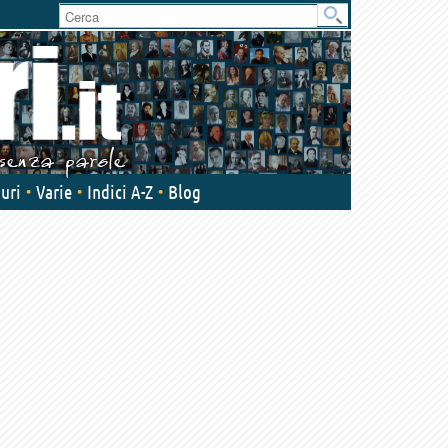
User
area
uri
Varie
Indici A-Z
Blog