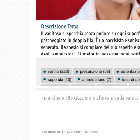
Descrizione Tema
Il vanitoso si specchia senza pudore su ogni superfic
parcheggiato in doppia fila. È un narcisista e subisce
venerato. Il vanesio si compiace del suo aspetto e s
degli ammiratori. Si mette in posa per ogni scatt
superiorità. L’apparenza è l’essenza del suo essere 
lucidi e morbidi al tatto, la pelle ramata e carica 
vanità (222)
presunzione (53)
ostentazio
le labbra sono belle solo se pronunciate, le sopra
superbia (10)
ammirazione (7)
idea di sè
permaloso, non sospetta nemmeno che a qualcuno no
adulare (5)
agire (5)
egoismo (5)
fa
l’unica coniugazione del verbo essere a lui nota è ‘i
arroganza (4)
disprezzo (4)
felicità (4)
In archivio 308 citazioni e aforismi sulla vanità
conoscenza (3)
conoscere se stessi (3)
Dal libro:
NOTE AZZURRE, 1870-1907