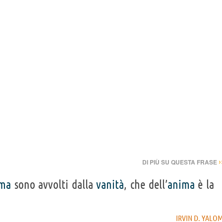
›
DI PIÙ SU QUESTA FRASE
ma
sono avvolti dalla
vanità
, che dell’
anima
è la
IRVIN D. YALO