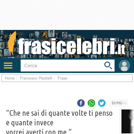
Toggle
search
bar
Attiva/disattiva
User
navigazione
area
Home
Francesco Piscitelli
Frase
››
DI PIÙ
“Che ne sai di quante volte ti penso
e quante invece
vorrei averti con me.”