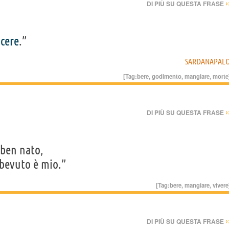
›
DI PIÙ SU QUESTA FRASE
acere
.”
SARDANAPAL
[Tag:
bere
,
godimento
,
mangiare
,
morte
›
DI PIÙ SU QUESTA FRASE
 ben nato,
 bevuto è mio.”
[Tag:
bere
,
mangiare
,
vivere
›
DI PIÙ SU QUESTA FRASE