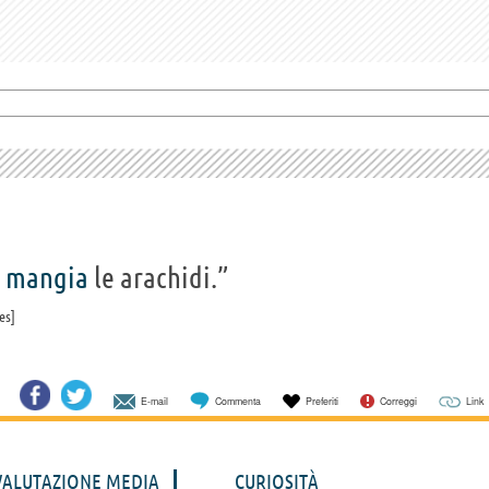
,
mangia
le arachidi.”
es
E-mail
Commenta
Preferiti
Correggi
Link
VALUTAZIONE MEDIA
CURIOSITÀ