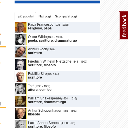
›
I più popolari
Nati oggi
Scomparsi oggi
Papa Francesco
(1936
-
2025)
religioso
,
papa
O
Oscar Wilde
(1854
-
1900)
poeta
,
scrittore
,
drammaturgo
]
Arthur Bloch
(1948)
scrittore
Friedrich Wilhelm Nietzsche
›
(1844
-
1900)
scrittore
,
filosofo
Publilio Siro
(100 a.C.)
scrittore
Totò
(1898
-
1967)
attore
,
comico
William Shakespeare
(1564
-
1616)
scrittore
,
drammaturgo
]
Arthur Schopenhauer
(1788
-
1860)
filosofo
Lucio Anneo Seneca
›
(4 a.C.
-
65)
scrittore
,
filosofo