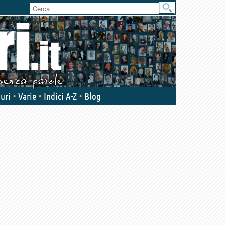
User
area
uri
Varie
Indici A-Z
Blog