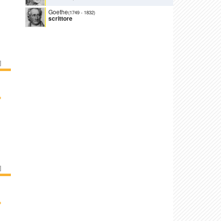
Goethe
(1749
-
1832)
scrittore
]
›
]
›